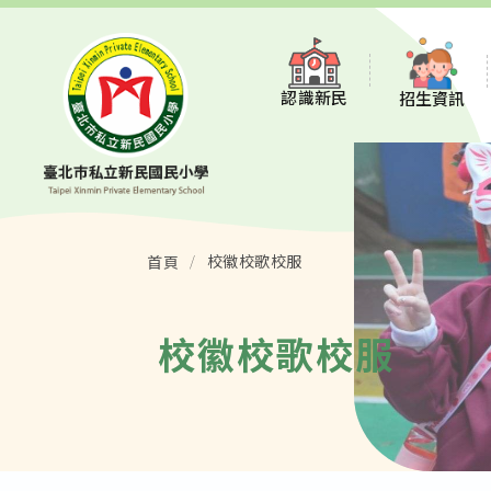
認識新民
招生資訊
董事會
招生說明
新民沿革
招生說明會報
校徽校歌校服
首頁
願景與特色
常見問題
校徽校歌校服
學校組織
STEAM 數理資
校徽校歌校服
114教育品質保
環境介紹