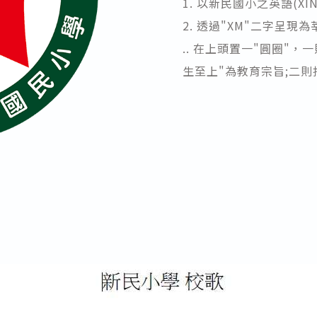
1. 以新民國小之英語(X
2. 透過"XM"二字呈現
.. 在上頭置一"圓圈"，
生至上"為教育宗旨;二