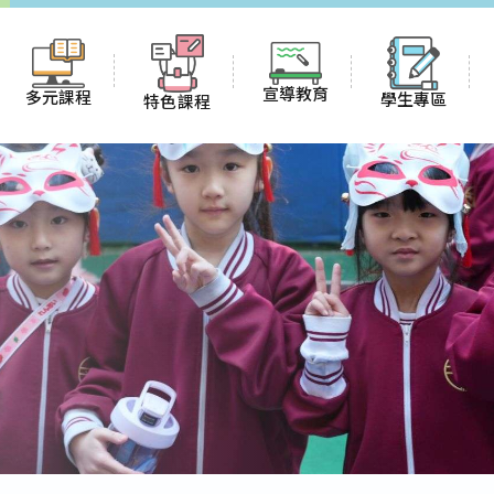
宣導教育
多元課程
學生專區
特色課程
防災教育資訊網
冬夏令營
English blog
課程計畫
國防教育資訊網
校
多元社團
名
榮譽榜
雙語課程(全英授課)
環境教育資訊網
課後才藝
班級網頁
國際教育
性別平等資訊網
二
假日遊學
優班
午餐菜單
閱讀素養寫作課程
防身警報網
新生銜接
證
飲用水報告
其他重要連結
新民校規