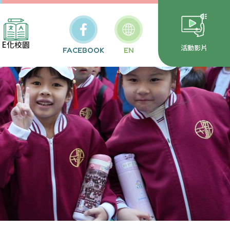
E化校園
活動影片
FACEBOOK
EN
校安通報
務行政系統
雲端公文
代報局表單