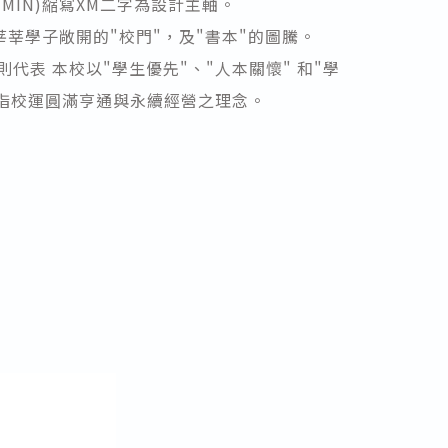
INMIN)縮寫XM二字為設計主軸。
為莘莘學子敞開的"校門"，及"書本"的圖騰。
一則代表 本校以"學生優先"、"人本關懷" 和"學
則指校運圓滿亨通與永續經營之理念。