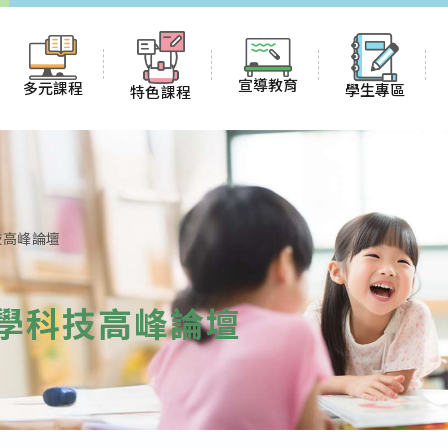
宣導教育
多元課程
學生專區
特色課程
防災教育資訊網
冬夏令營
English blog
課程計畫
國防教育資訊網
校
多元社團
名
榮譽榜
雙語課程(全英授課)
技高峰論壇
環境教育資訊網
課後才藝
班級網頁
國際教育
教學科技高峰論壇
性別平等資訊網
二
假日遊學
優班
午餐菜單
閱讀素養寫作課程
防身警報網
新生銜接
證
飲用水報告
其他重要連結
新民校規