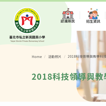
認識新民
招生資訊
董事會
招生說明
新民沿革
招生說明會報
2018科技領導與教學科
Home
活動照片
願景與特色
常見問題
2018科技領導與
學校組織
STEAM 數理資
校徽校歌校服
114教育品質保
環境介紹