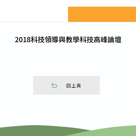
行事簡曆
表單下載
交通車申請表
2018科技領導與教學科技高峰論壇
交通車收費標準
交通車路線
回上頁