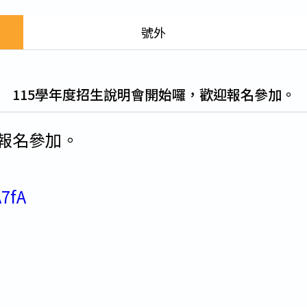
行事簡曆
號外
表單下載
交通車申請表
115學年度招生說明會開始囉，歡迎報名參加。
交通車收費標準
迎報名參加。
交通車路線
A7fA