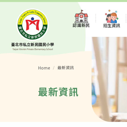
認識新民
招生資訊
董事會
招生說明
新民沿革
招生說明會報
最新資訊
Home
願景與特色
常見問題
最新資訊
學校組織
STEAM 數理資
校徽校歌校服
114教育品質保
環境介紹