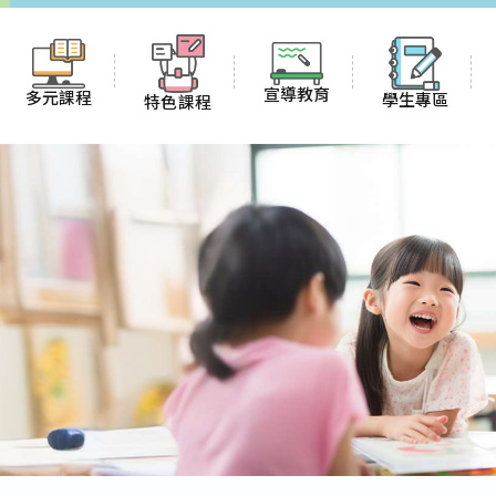
宣導教育
多元課程
學生專區
特色課程
防災教育資訊網
冬夏令營
English blog
課程計畫
國防教育資訊網
校
多元社團
名
榮譽榜
雙語課程(全英授課)
環境教育資訊網
課後才藝
班級網頁
國際教育
性別平等資訊網
二
假日遊學
優班
午餐菜單
閱讀素養寫作課程
防身警報網
新生銜接
證
飲用水報告
其他重要連結
新民校規